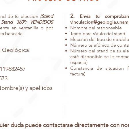
2.
and de tu elección
(Stand
Envía tu comproba
Stand 360º: VENDIDOS
vinculacion@geologia.unam
ente en ventanilla o por
Nombre del responsable
ta bancaria:
Texto para rótulo del stand
Elección del tipo de modelo
Número telefónico de conta
 Geológica
Número del stand de su ele
esté disponible se le contac
espacio)
19682457
Constancia de situación f
factura)
573
bre(s) y apellidos
uier duda puede contactarse directamente con nos