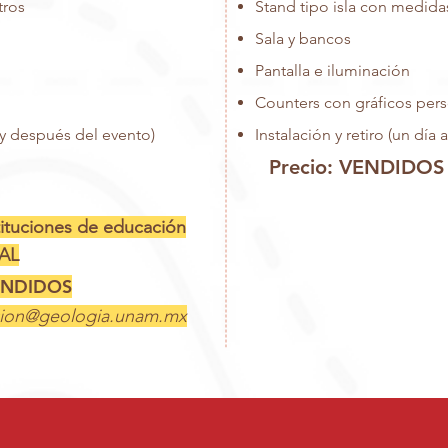
tros
Stand tipo isla con medida
Sala y bancos
Pantalla e
iluminación
Counters con gráficos per
s y después del evento)
Instalación y retiro (un día
Precio: VENDIDOS
ituciones de educación
AL
VENDIDOS
cion@geologia.unam.mx