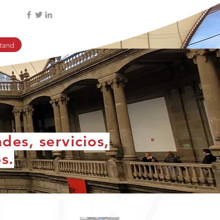
tand
des, servicios,
s.