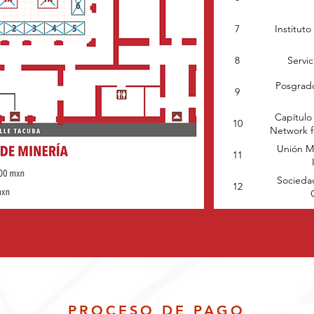
7
Institut
8
Servi
Posgrado
9
Capítulo 
10
Network f
Unión M
11
Socieda
12
PROCESO DE PAGO