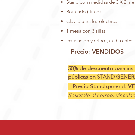
Stand con medidas de 3 X 2 me
Rotulado (título)
Clavija para luz eléctrica
1 mesa con 3 sillas
Instalación y retiro (un día ante
Precio: VENDIDOS
50% de descuento para inst
públicas en STAND GENER
Precio Stand general: 
Solicitalo al correo:
vincula