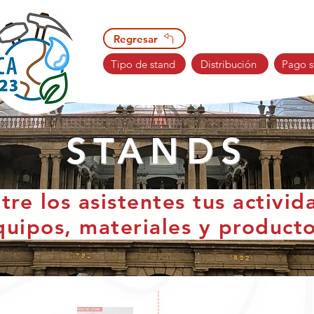
Regresar
Tipo de stand
Distribución
Pago s
STANDS
re los asistentes tus activida
quipos, materiales y producto