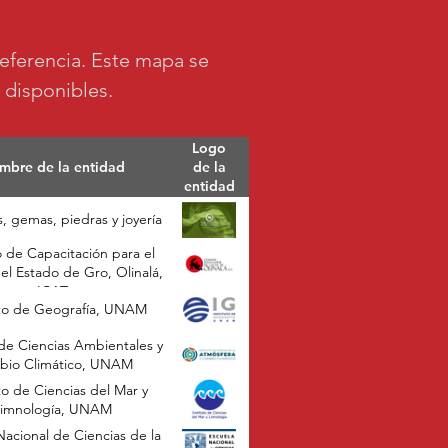
referencia. Este mapa se
 disponibles.
Logo
mbre de la entidad
de la
entidad
, gemas, piedras y joyería
o de Capacitación para el
el Estado de Gro, Olinalá,
ICAT
uto de Geografía, UNAM
 de Ciencias Ambientales y
bio Climático, UNAM
to de Ciencias del Mar y
imnología, UNAM
Nacional de Ciencias de la