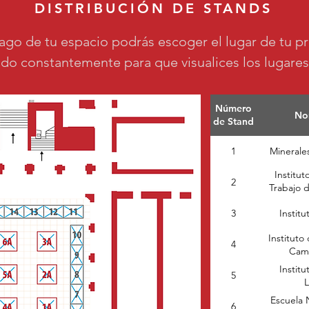
DISTRIBUCIÓN DE STANDS
pago de tu espacio podrás escoger el lugar de tu p
ando constantemente para que visualices los lugares
Número
No
de Stand
1
Minerales
Institut
2
Trabajo d
3
Instit
Instituto
4
Cam
Institu
5
L
Escuela 
6