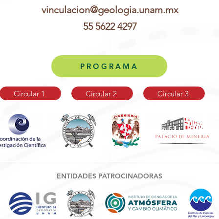
vinculacion@geologia.unam.mx
55 5622 4297
P R O G R A M A
Circular 1
Circular 2
Circular 3
ENTIDADES PATROCINADORAS