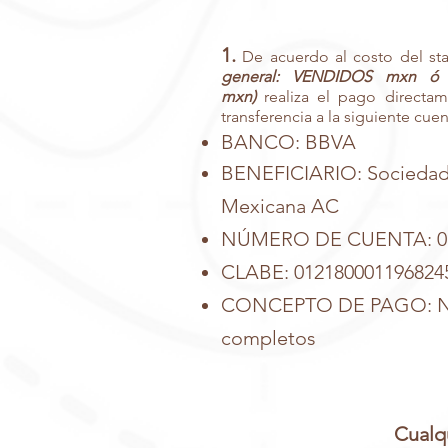
1.
De acuerdo al costo del st
general: VENDIDOS mxn ó 
mxn)
realiza el pago directam
transferencia a la siguiente cuen
BANCO: BBVA
BENEFICIARIO: Sociedad
Mexicana AC
NÚMERO DE CUENTA: 01
CLABE: 012180001196824
CONCEPTO DE PAGO: Nom
completos
Cualq