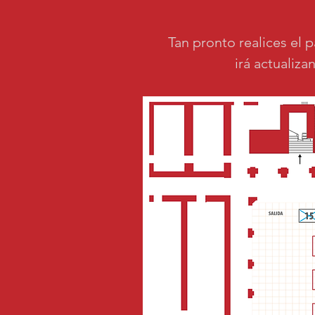
Tan pronto realices el 
irá actualiz