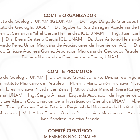
COMITÉ ORGANIZADOR
ituto de Geología, UNAM (IGL,UNAM) | Dr. Hugo Delgado Granados In
tuto de Geología, UASLP | Dr. Rigoberto Ruiz Barragán Academia de I
n C. Samantha Yahel García Hernández IGL, UNAM | Ing. Juan Car
 | Dra. Elena Centeno García IGL, UNAM | Dr. José Antonio Hernández
iedo Pérez Unión Mexicana de Asociaciones de Ingenieros, A.C. | Dra
o Enrique Aguilera Gómez Asociación Mexicana de Geólogos Petroler
Escuela Nacional de Ciencias de la Tierra, UNAM
COMITÉ PROMOTOR
to de Geología, UNAM | Dr. Enrique González Torres División de Ingen
Instituto Mexicano del Petróleo | M. en I. Mario Limón Iniciativa Privad
Flores Iniciativa Privada Carl Zeiss | Mtro. Víctor Manuel Rivera Roma
niería, UNAM | Ing. Sergio Almazán Esqueda Asociación de Ingenieros d
y Lee Alardín Coordinación de la Investigación Científica UNAM | M. en 
r. Thierry Calmus Catrin Estación Regional del Noroeste del Institut
Mexicana | M. I. Adán Ernesto Oviedo Pérez Unión Mexicana de Asocia
Iván Sandrea Iniciativa Privada
COMITÉ CIENTÍFICO
- MIEMBROS NACIONALES -