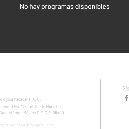
No hay programas disponibles
Sí
ológica Mexicana, A. C.
 Bodet No. 176 Col. Santa María La
. Cuauhtémoc México D.F. C.P. 06400
logicamexicana.info@gmail.com