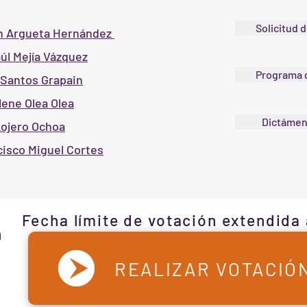
Solicitud d
ín Argueta Hernández
aúl Mejía Vázquez
Programa d
a Santos Grapain
lene Olea Olea
Dictámen
Lojero Ochoa
cisco Miguel Cortes
Fecha límite de votación extendida 
n
REALIZAR VOTACIÓ