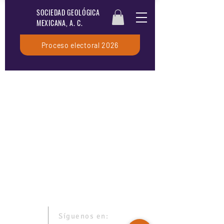
SOCIEDAD GEOLÓGICA
MEXICANA, A. C.
Proceso electoral 2026
No tenemos productos
para mostrar en este
momento.
Síguenos en: