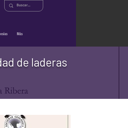
n
esías
Más
dad de laderas