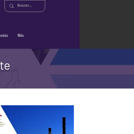
n
esías
Más
ste