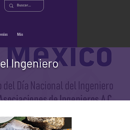
n
esías
Más
el Ingeniero