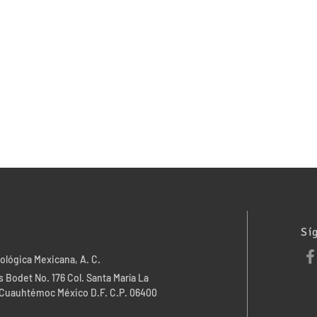
Sí
ológica Mexicana, A. C.
 Bodet No. 176 Col. Santa María La
. Cuauhtémoc México D.F. C.P. 06400