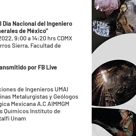
Día Nacional del Ingeniero
erales de México"
2022, 9:00 a 14:20 hrs CDMX
rros Sierra. Facultad de
ansmitido por FB Live
ciones de Ingenieros UMAI
inas Metalurgistas y Geólogos
gica Mexicana A.C
AIMMGM
os Químicos
Instituto de
talfi Unam