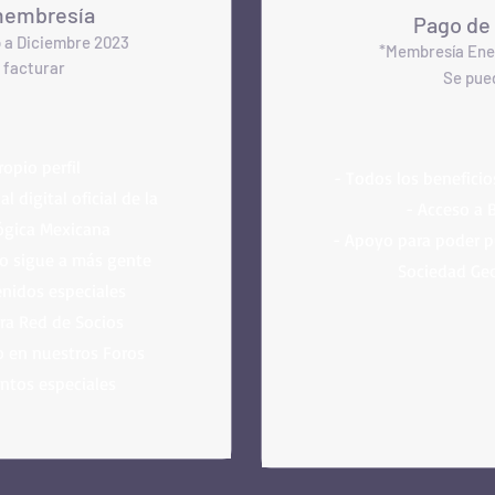
membresía
Pago de
 a Diciembre 2023
*Membresía Ener
 f
acturar
Se pue
ropio perfil
- Todos los benefici
 digital oficial de la
- Acceso a 
ógica Mexicana
- Apoyo para poder pu
o sigue a más gente
Sociedad Ge
nidos especiales
tra Red de Socios
o en nuestros Foros
ntos especiales