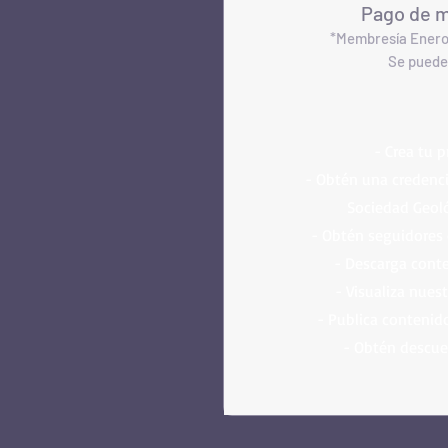
Pago de 
*Membresía Enero
Se puede
- Crea tu p
- Obtén una credencial
Sociedad Geol
- Obtén seguidores 
- Descarga conte
- Visualiza nues
- Publica contenid
- Obtén descue