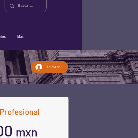
ades
Más
Inicia sesión
Profesional
000
mxn