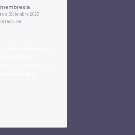
 membresía
o a Diciembre 2023​
de f
acturar
os del Miembro Estudiante
Bolsa de Trabajo
blicar en el Boletín de la
ológica Mexicana