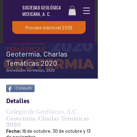
SOCIEDAD GEOLÓGICA
MEXICANA, A. C.
Proceso electoral 2026
Geotermia. Charlas
Temáticas 2020
Sociedades hermanas, 2020
Compartir
Detalles
Colegio de Geofísicos, A.C.
Geotermia. Charlas Temáticas
2020
Fecha:
16 de octubre, 30 de octubre y 13
de noviembre