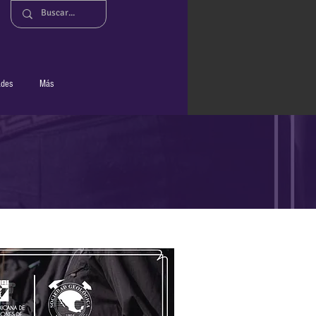
ades
Más