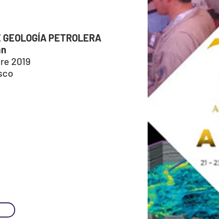
E GEOLOGÍA PETROLERA
án
re 2019
sco