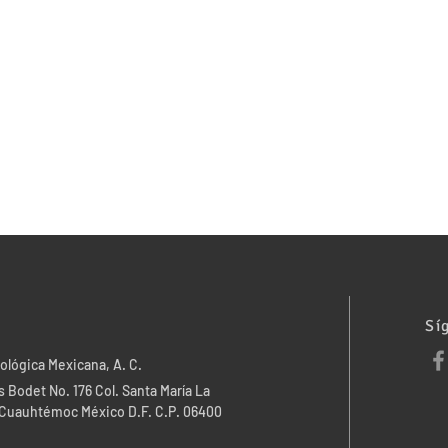
Sí
ológica Mexicana, A. C.
 Bodet No. 176 Col. Santa María La
. Cuauhtémoc México D.F. C.P. 06400