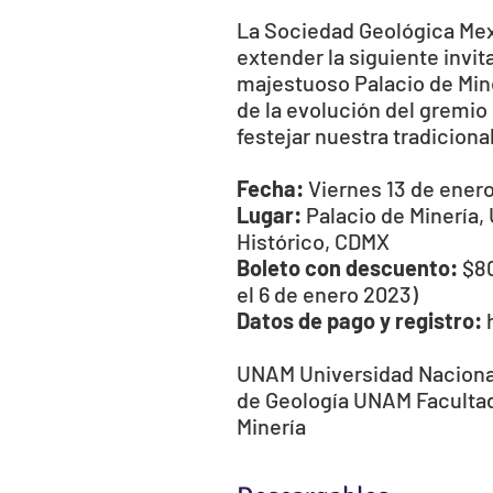
La
Sociedad Geológica Mex
extender la siguiente invit
majestuoso
Palacio de Min
de la evolución del gremio
festejar nuestra tradiciona
Fecha:
Viernes 13 de enero
Lugar:
Palacio de Minería,
Histórico, CDMX
Boleto con descuento:
$80
el 6 de enero 2023)
Datos de pago y registro:
UNAM Universidad Nacion
de Geología UNAM
Faculta
Minería