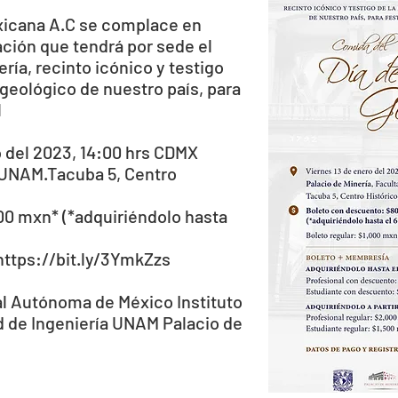
icana A.C
se complace en
ación que tendrá por sede el
ería
, recinto icónico y testigo
 geológico de nuestro país, para
l
 del 2023, 14:00 hrs CDMX
 UNAM.Tacuba 5, Centro
0 mxn* (*adquiriéndolo hasta
https://bit.ly/3YmkZzs
al Autónoma de México
Instituto
d de Ingeniería UNAM
Palacio de