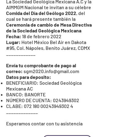
La
Sociedad Geológica Mexicana A.C
y la
AIMMGM Nacional
te invitan a su célebre
Comida del Día del Geólogo 2022
, del
cual se hará presente también la
Ceremonia de cambio de Mesa Directiva
de la Sociedad Geológica Mexicana
Fecha:
18 de febrero 2022
Lugar:
Hotel México Bel Air en Dakota
#95, Col. Nápoles, Benito Juárez, CDMX
____________
Envía tu comprobante de pago al
correo:
sgm2020.info@gmail.com
Datos para deposito:
BENEFICIARIO: Sociedad Geológica
Mexicana AC
BANCO: BANORTE
NÚMERO DE CUENTA:
0243949302
CLABE:
072 180 00243949302
4
_____________
Esperamos contar con tu asistencia